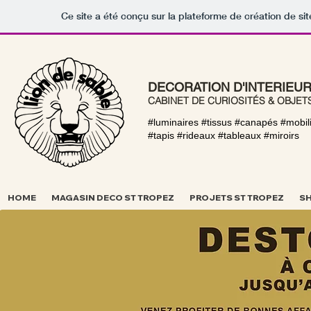
Ce site a été conçu sur la plateforme de création de sit
DECORATION D'INTERIEU
CABINET DE CURIOSIT
ÉS
& OBJETS
#luminaires #tissus #canapés #mobil
#tapis #rideaux #tableaux #miroirs
HOME
MAGASIN DECO ST TROPEZ
PROJETS ST TROPEZ
S